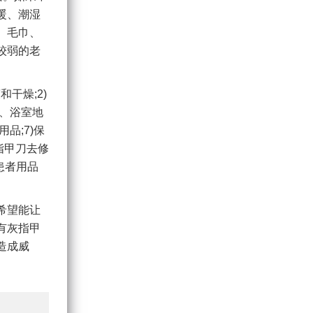
暖、潮湿
、毛巾、
较弱的老
干燥;2)
毯、浴室地
品;7)保
指甲刀去修
患者用品
希望能让
有灰指甲
造成威