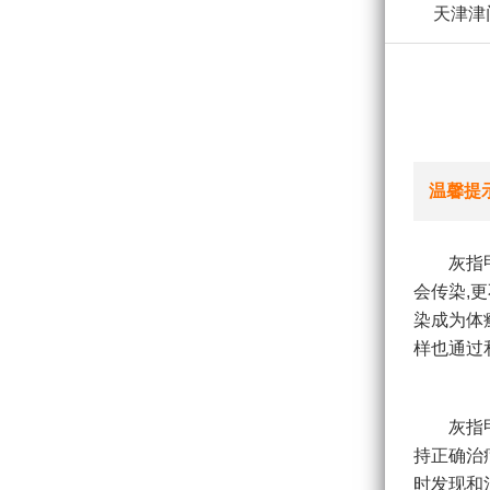
天津津
温馨提
灰指
会传染,
染成为体
样也通过
灰指
持正确治
时发现和