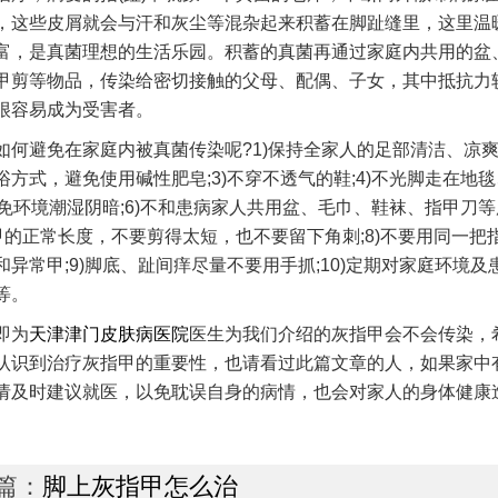
，这些皮屑就会与汗和灰尘等混杂起来积蓄在脚趾缝里，这里温
富，是真菌理想的生活乐园。积蓄的真菌再通过家庭内共用的盆
甲剪等物品，传染给密切接触的父母、配偶、子女，其中抵抗力
很容易成为受害者。
如何避免在家庭内被真菌传染呢?1)保持全家人的足部清洁、凉爽和
浴方式，避免使用碱性肥皂;3)不穿不透气的鞋;4)不光脚走在地
避免环境潮湿阴暗;6)不和患病家人共用盆、毛巾、鞋袜、指甲刀等用
)甲的正常长度，不要剪得太短，也不要留下角刺;8)不要用同一把
和异常甲;9)脚底、趾间痒尽量不要用手抓;10)定期对家庭环境及
等。
即为
天津津门皮肤病医院
医生为我们介绍的灰指甲会不会传染，
认识到治疗灰指甲的重要性，也请看过此篇文章的人，如果家中
请及时建议就医，以免耽误自身的病情，也会对家人的身体健康
篇：
脚上灰指甲怎么治