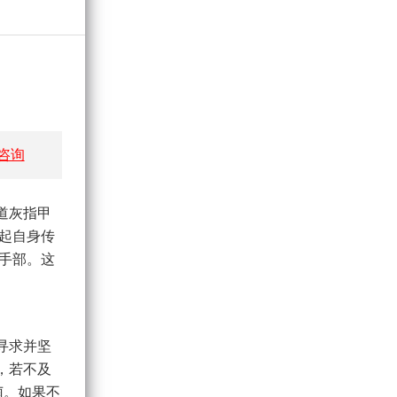
咨询
道灰指甲
起自身传
手部。这
寻求并坚
，若不及
菌。如果不