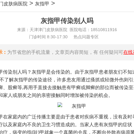
>
>
门皮肤病医院
灰指甲
灰指甲传染别人吗
来源：天津津门皮肤病医院 医院电话：18510811916
门诊时间 8:30-17:30
热点问题专区
示：
为节省您的手机流量，文章页内容简短，有 任何疑问可
在线
甲传染别人吗？灰指甲是会传染的。由于灰指甲患者朋友们不知
更不了解灰指甲的传染途径，许多患友用通过搔抓或轻微外伤则引
癣、股癣等,再用手直接去接触患有甲癣或脚癣的部位而被传染至
和家人或朋友之间的亲密接触同时增加被传染的机会。
甲在家庭内的广泛传播主要是由于患者对疾病不重视，没有及时
疗以及家庭内不良的卫生习惯造成的。当家人患有灰指甲的症状
治疗，病变的指(趾)甲就象一个真菌的仓库，不断向外散布病原