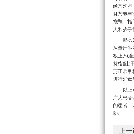
经常洗脚
且营养丰
拖鞋、指
人和孩子
那么
尽量用淋
板上;5)
持指(趾
剪正常甲
进行消毒
以上
广大患者
的患者，
胁。
上一