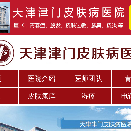
页
医院介绍
医师团队
发
皮肤瘙痒
湿疹
电